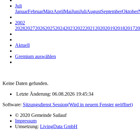
Juli
Januar
Februar
März
April
Mai
Juni
Juli
August
September
Oktober
2002
2028
2027
2026
2025
2024
2023
2022
2021
2020
2019
2018
2017
20
Aktuell
Gremium auswählen
Keine Daten gefunden.
Letzte Änderung: 06.08.2026 19:45:34
Software:
Sitzungsdienst
Session
(Wird in neuem Fenster geöffnet)
© 2020 Gemeinde Sailauf
Impressum
Umsetzung:
LivingData GmbH