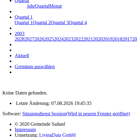
Quartal
Jahr
Quartal
Monat
Quartal 1
Quartal 1
Quartal 2
Quartal 3
Quartal 4
2003
2028
2027
2026
2025
2024
2023
2022
2021
2020
2019
2018
2017
20
Aktuell
Gremium auswählen
Keine Daten gefunden.
Letzte Änderung: 07.08.2026 19:45:35
Software:
Sitzungsdienst
Session
(Wird in neuem Fenster geöffnet)
© 2020 Gemeinde Sailauf
Impressum
Umsetzung:
LivingData GmbH