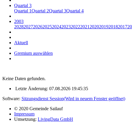
Quartal 3
Quartal 1
Quartal 2
Quartal 3
Quartal 4
2003
2028
2027
2026
2025
2024
2023
2022
2021
2020
2019
2018
2017
20
Aktuell
Gremium auswählen
Keine Daten gefunden.
Letzte Änderung: 07.08.2026 19:45:35
Software:
Sitzungsdienst
Session
(Wird in neuem Fenster geöffnet)
© 2020 Gemeinde Sailauf
Impressum
Umsetzung:
LivingData GmbH