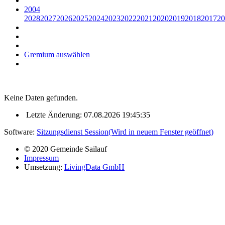
2004
2028
2027
2026
2025
2024
2023
2022
2021
2020
2019
2018
2017
20
Gremium auswählen
Keine Daten gefunden.
Letzte Änderung: 07.08.2026 19:45:35
Software:
Sitzungsdienst
Session
(Wird in neuem Fenster geöffnet)
© 2020 Gemeinde Sailauf
Impressum
Umsetzung:
LivingData GmbH