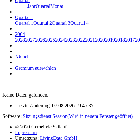
Quartal
Jahr
Quartal
Monat
Quartal 1
Quartal 1
Quartal 2
Quartal 3
Quartal 4
2004
2028
2027
2026
2025
2024
2023
2022
2021
2020
2019
2018
2017
20
Aktuell
Gremium auswählen
Keine Daten gefunden.
Letzte Änderung: 07.08.2026 19:45:35
Software:
Sitzungsdienst
Session
(Wird in neuem Fenster geöffnet)
© 2020 Gemeinde Sailauf
Impressum
Umsetzung:
LivingData GmbH