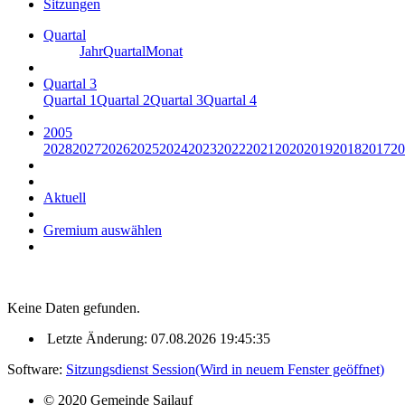
Sitzungen
Quartal
Jahr
Quartal
Monat
Quartal 3
Quartal 1
Quartal 2
Quartal 3
Quartal 4
2005
2028
2027
2026
2025
2024
2023
2022
2021
2020
2019
2018
2017
20
Aktuell
Gremium auswählen
Keine Daten gefunden.
Letzte Änderung: 07.08.2026 19:45:35
Software:
Sitzungsdienst
Session
(Wird in neuem Fenster geöffnet)
© 2020 Gemeinde Sailauf