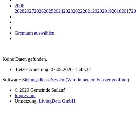
2006
2028
2027
2026
2025
2024
2023
2022
2021
2020
2019
2018
2017
20
Gremium auswählen
Keine Daten gefunden.
Letzte Änderung: 07.08.2026 15:45:32
Software:
Sitzungsdienst
Session
(Wird in neuem Fenster geöffnet)
© 2020 Gemeinde Sailauf
Impressum
Umsetzung:
LivingData GmbH