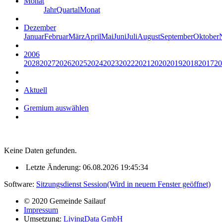
Monat
Jahr
Quartal
Monat
Dezember
Januar
Februar
März
April
Mai
Juni
Juli
August
September
Oktober
2006
2028
2027
2026
2025
2024
2023
2022
2021
2020
2019
2018
2017
20
Aktuell
Gremium auswählen
Keine Daten gefunden.
Letzte Änderung: 06.08.2026 19:45:34
Software:
Sitzungsdienst
Session
(Wird in neuem Fenster geöffnet)
© 2020 Gemeinde Sailauf
Impressum
Umsetzung:
LivingData GmbH