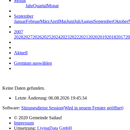
Monat
Jahr
Quartal
Monat
September
Januar
Februar
März
April
Mai
Juni
Juli
August
September
Oktober
2007
2028
2027
2026
2025
2024
2023
2022
2021
2020
2019
2018
2017
20
Aktuell
Gremium auswählen
Keine Daten gefunden.
Letzte Änderung: 06.08.2026 19:45:34
Software:
Sitzungsdienst
Session
(Wird in neuem Fenster geöffnet)
© 2020 Gemeinde Sailauf
Impressum
Umsetzung:
LivingData GmbH