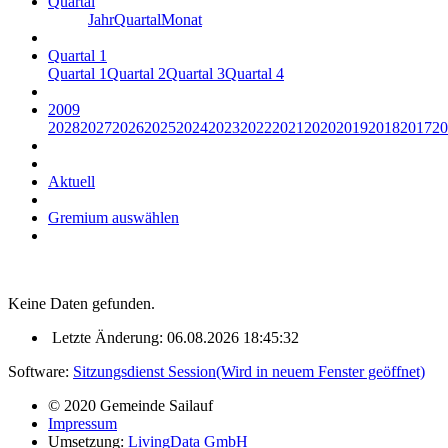
Quartal
Jahr
Quartal
Monat
Quartal 1
Quartal 1
Quartal 2
Quartal 3
Quartal 4
2009
2028
2027
2026
2025
2024
2023
2022
2021
2020
2019
2018
2017
20
Aktuell
Gremium auswählen
Keine Daten gefunden.
Letzte Änderung: 06.08.2026 18:45:32
Software:
Sitzungsdienst
Session
(Wird in neuem Fenster geöffnet)
© 2020 Gemeinde Sailauf
Impressum
Umsetzung:
LivingData GmbH