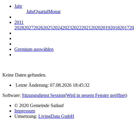
Jahr
Jahr
Quartal
Monat
2011
2028
2027
2026
2025
2024
2023
2022
2021
2020
2019
2018
2017
20
Gremium auswählen
Keine Daten gefunden.
Letzte Änderung: 07.08.2026 18:45:32
Software:
Sitzungsdienst
Session
(Wird in neuem Fenster geöffnet)
© 2020 Gemeinde Sailauf
Impressum
Umsetzung:
LivingData GmbH