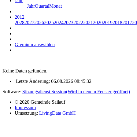
Jahr
Jahr
Quartal
Monat
2012
2028
2027
2026
2025
2024
2023
2022
2021
2020
2019
2018
2017
20
Gremium auswählen
Keine Daten gefunden.
Letzte Änderung: 06.08.2026 08:45:32
Software:
Sitzungsdienst
Session
(Wird in neuem Fenster geöffnet)
© 2020 Gemeinde Sailauf
Impressum
Umsetzung:
LivingData GmbH