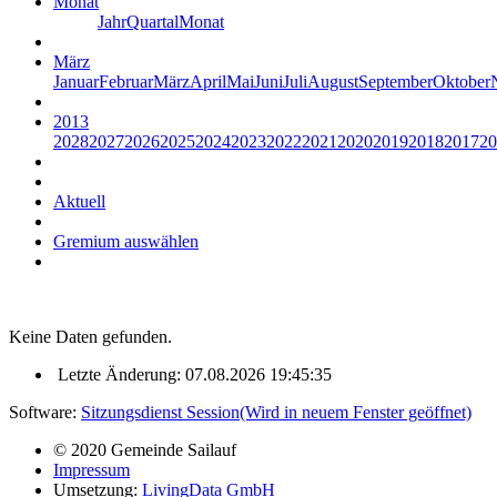
Monat
Jahr
Quartal
Monat
März
Januar
Februar
März
April
Mai
Juni
Juli
August
September
Oktober
2013
2028
2027
2026
2025
2024
2023
2022
2021
2020
2019
2018
2017
20
Aktuell
Gremium auswählen
Keine Daten gefunden.
Letzte Änderung: 07.08.2026 19:45:35
Software:
Sitzungsdienst
Session
(Wird in neuem Fenster geöffnet)
© 2020 Gemeinde Sailauf
Impressum
Umsetzung:
LivingData GmbH