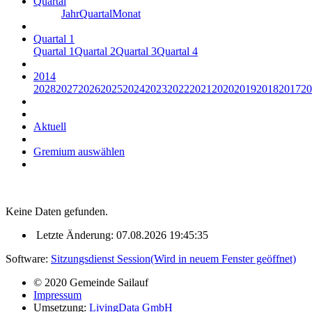
Quartal
Jahr
Quartal
Monat
Quartal 1
Quartal 1
Quartal 2
Quartal 3
Quartal 4
2014
2028
2027
2026
2025
2024
2023
2022
2021
2020
2019
2018
2017
20
Aktuell
Gremium auswählen
Keine Daten gefunden.
Letzte Änderung: 07.08.2026 19:45:35
Software:
Sitzungsdienst
Session
(Wird in neuem Fenster geöffnet)
© 2020 Gemeinde Sailauf
Impressum
Umsetzung:
LivingData GmbH