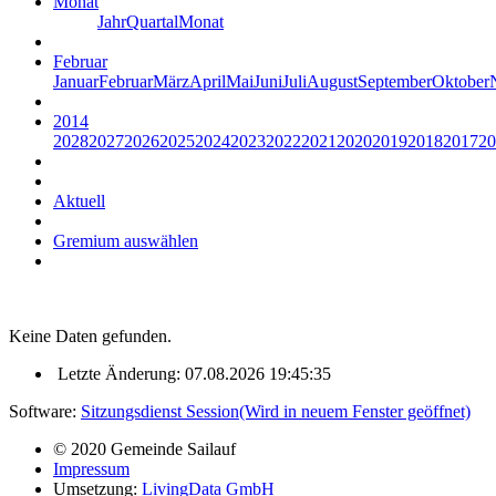
Monat
Jahr
Quartal
Monat
Februar
Januar
Februar
März
April
Mai
Juni
Juli
August
September
Oktober
2014
2028
2027
2026
2025
2024
2023
2022
2021
2020
2019
2018
2017
20
Aktuell
Gremium auswählen
Keine Daten gefunden.
Letzte Änderung: 07.08.2026 19:45:35
Software:
Sitzungsdienst
Session
(Wird in neuem Fenster geöffnet)
© 2020 Gemeinde Sailauf
Impressum
Umsetzung:
LivingData GmbH