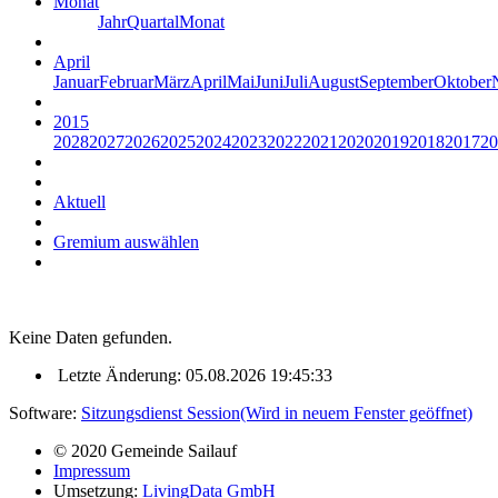
Monat
Jahr
Quartal
Monat
April
Januar
Februar
März
April
Mai
Juni
Juli
August
September
Oktober
2015
2028
2027
2026
2025
2024
2023
2022
2021
2020
2019
2018
2017
20
Aktuell
Gremium auswählen
Keine Daten gefunden.
Letzte Änderung: 05.08.2026 19:45:33
Software:
Sitzungsdienst
Session
(Wird in neuem Fenster geöffnet)
© 2020 Gemeinde Sailauf
Impressum
Umsetzung:
LivingData GmbH