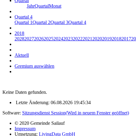
Quartal
Jahr
Quartal
Monat
Quartal 4
Quartal 1
Quartal 2
Quartal 3
Quartal 4
2018
2028
2027
2026
2025
2024
2023
2022
2021
2020
2019
2018
2017
20
Aktuell
Gremium auswählen
Keine Daten gefunden.
Letzte Änderung: 06.08.2026 19:45:34
Software:
Sitzungsdienst
Session
(Wird in neuem Fenster geöffnet)
© 2020 Gemeinde Sailauf
Impressum
Umsetzung:
LivingData GmbH