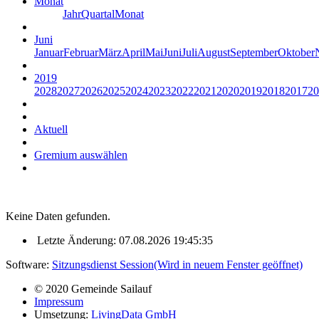
Monat
Jahr
Quartal
Monat
Juni
Januar
Februar
März
April
Mai
Juni
Juli
August
September
Oktober
2019
2028
2027
2026
2025
2024
2023
2022
2021
2020
2019
2018
2017
20
Aktuell
Gremium auswählen
Keine Daten gefunden.
Letzte Änderung: 07.08.2026 19:45:35
Software:
Sitzungsdienst
Session
(Wird in neuem Fenster geöffnet)
© 2020 Gemeinde Sailauf
Impressum
Umsetzung:
LivingData GmbH