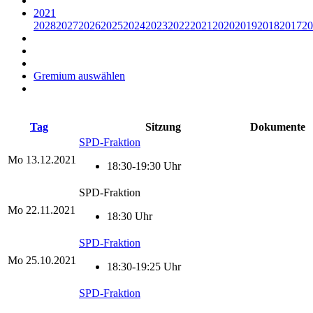
2021
2028
2027
2026
2025
2024
2023
2022
2021
2020
2019
2018
2017
20
Gremium auswählen
Tag
Sitzung
Dokumente
SPD-Fraktion
Mo
13.12.2021
18:30-19:30 Uhr
SPD-Fraktion
Mo
22.11.2021
18:30 Uhr
SPD-Fraktion
Mo
25.10.2021
18:30-19:25 Uhr
SPD-Fraktion