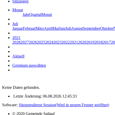
Sitzungen
Monat
Jahr
Quartal
Monat
Juli
Januar
Februar
März
April
Mai
Juni
Juli
August
September
Oktober
2021
2028
2027
2026
2025
2024
2023
2022
2021
2020
2019
2018
2017
20
Aktuell
Gremium auswählen
Keine Daten gefunden.
Letzte Änderung: 06.08.2026 12:45:33
Software:
Sitzungsdienst
Session
(Wird in neuem Fenster geöffnet)
© 2020 Gemeinde Sailauf