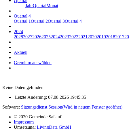
Quartal
Jahr
Quartal
Monat
Quartal 4
Quartal 1
Quartal 2
Quartal 3
Quartal 4
2024
2028
2027
2026
2025
2024
2023
2022
2021
2020
2019
2018
2017
20
Aktuell
Gremium auswählen
Keine Daten gefunden.
Letzte Änderung: 07.08.2026 19:45:35
Software:
Sitzungsdienst
Session
(Wird in neuem Fenster geöffnet)
© 2020 Gemeinde Sailauf
Impressum
Umsetzung:
LivingData GmbH