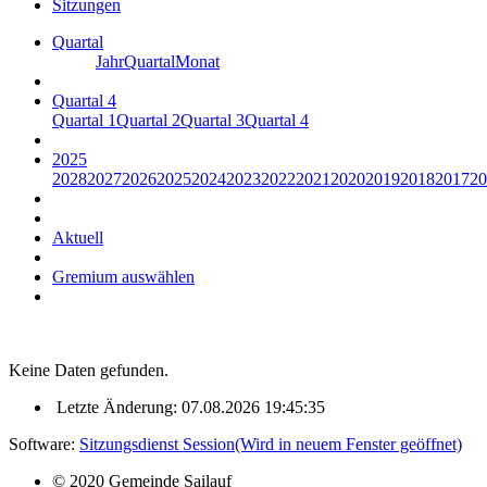
Sitzungen
Quartal
Jahr
Quartal
Monat
Quartal 4
Quartal 1
Quartal 2
Quartal 3
Quartal 4
2025
2028
2027
2026
2025
2024
2023
2022
2021
2020
2019
2018
2017
20
Aktuell
Gremium auswählen
Keine Daten gefunden.
Letzte Änderung: 07.08.2026 19:45:35
Software:
Sitzungsdienst
Session
(Wird in neuem Fenster geöffnet)
© 2020 Gemeinde Sailauf