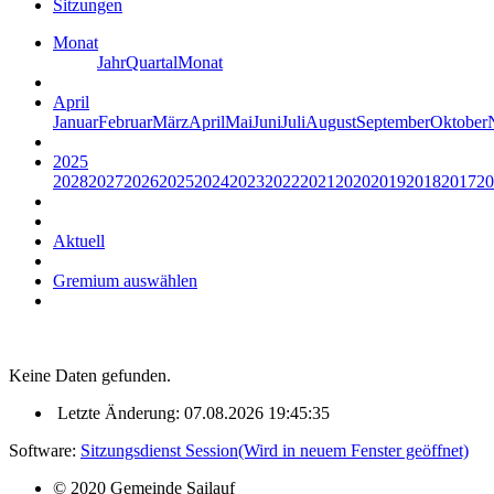
Sitzungen
Monat
Jahr
Quartal
Monat
April
Januar
Februar
März
April
Mai
Juni
Juli
August
September
Oktober
2025
2028
2027
2026
2025
2024
2023
2022
2021
2020
2019
2018
2017
20
Aktuell
Gremium auswählen
Keine Daten gefunden.
Letzte Änderung: 07.08.2026 19:45:35
Software:
Sitzungsdienst
Session
(Wird in neuem Fenster geöffnet)
© 2020 Gemeinde Sailauf