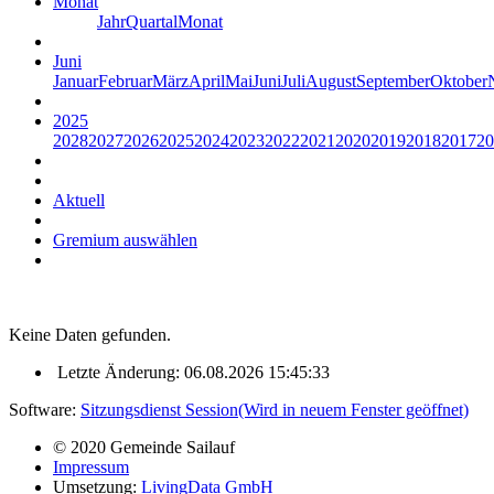
Monat
Jahr
Quartal
Monat
Juni
Januar
Februar
März
April
Mai
Juni
Juli
August
September
Oktober
2025
2028
2027
2026
2025
2024
2023
2022
2021
2020
2019
2018
2017
20
Aktuell
Gremium auswählen
Keine Daten gefunden.
Letzte Änderung: 06.08.2026 15:45:33
Software:
Sitzungsdienst
Session
(Wird in neuem Fenster geöffnet)
© 2020 Gemeinde Sailauf
Impressum
Umsetzung:
LivingData GmbH