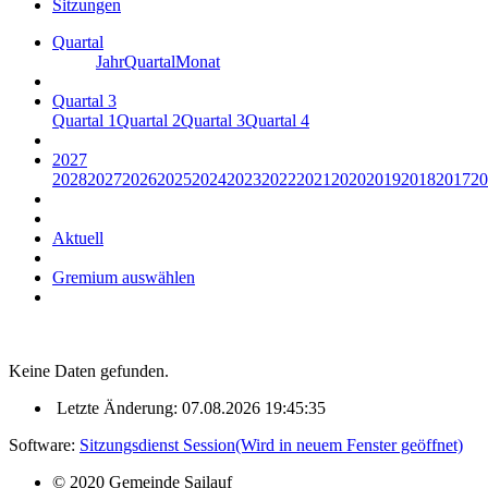
Sitzungen
Quartal
Jahr
Quartal
Monat
Quartal 3
Quartal 1
Quartal 2
Quartal 3
Quartal 4
2027
2028
2027
2026
2025
2024
2023
2022
2021
2020
2019
2018
2017
20
Aktuell
Gremium auswählen
Keine Daten gefunden.
Letzte Änderung: 07.08.2026 19:45:35
Software:
Sitzungsdienst
Session
(Wird in neuem Fenster geöffnet)
© 2020 Gemeinde Sailauf