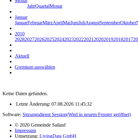
Monat
Jahr
Quartal
Monat
Januar
Januar
Februar
März
April
Mai
Juni
Juli
August
September
Oktober
2010
2028
2027
2026
2025
2024
2023
2022
2021
2020
2019
2018
2017
20
Aktuell
Gremium auswählen
Keine Daten gefunden.
Letzte Änderung: 07.08.2026 11:45:32
Software:
Sitzungsdienst
Session
(Wird in neuem Fenster geöffnet)
© 2020 Gemeinde Sailauf
Impressum
Umsetzung:
LivingData GmbH