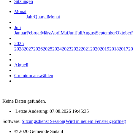
Sitzungen
Monat
Jahr
Quartal
Monat
Juli
Januar
Februar
März
April
Mai
Juni
Juli
August
September
Oktober
2025
2028
2027
2026
2025
2024
2023
2022
2021
2020
2019
2018
2017
20
Aktuell
Gremium auswählen
Keine Daten gefunden.
Letzte Änderung: 07.08.2026 19:45:35
Software:
Sitzungsdienst
Session
(Wird in neuem Fenster geöffnet)
© 2020 Gemeinde Sailauf