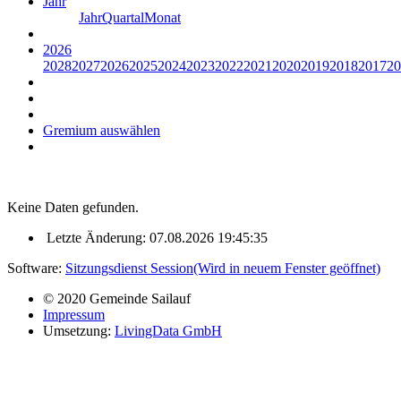
Jahr
Jahr
Quartal
Monat
2026
2028
2027
2026
2025
2024
2023
2022
2021
2020
2019
2018
2017
20
Gremium auswählen
Keine Daten gefunden.
Letzte Änderung: 07.08.2026 19:45:35
Software:
Sitzungsdienst
Session
(Wird in neuem Fenster geöffnet)
© 2020 Gemeinde Sailauf
Impressum
Umsetzung:
LivingData GmbH