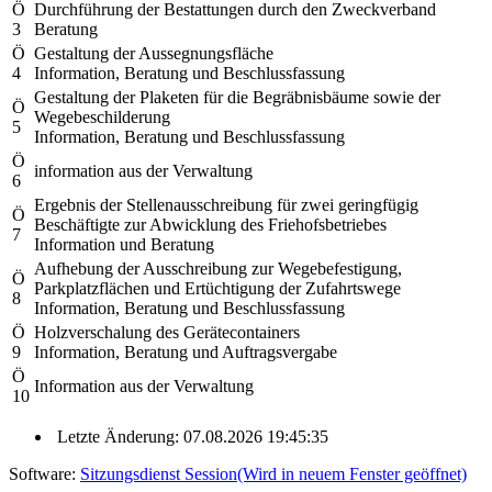
Ö
Durchführung der Bestattungen durch den Zweckverband
3
Beratung
Ö
Gestaltung der Aussegnungsfläche
4
Information, Beratung und Beschlussfassung
Gestaltung der Plaketen für die Begräbnisbäume sowie der
Ö
Wegebeschilderung
5
Information, Beratung und Beschlussfassung
Ö
information aus der Verwaltung
6
Ergebnis der Stellenausschreibung für zwei geringfügig
Ö
Beschäftigte zur Abwicklung des Friehofsbetriebes
7
Information und Beratung
Aufhebung der Ausschreibung zur Wegebefestigung,
Ö
Parkplatzflächen und Ertüchtigung der Zufahrtswege
8
Information, Beratung und Beschlussfassung
Ö
Holzverschalung des Gerätecontainers
9
Information, Beratung und Auftragsvergabe
Ö
Information aus der Verwaltung
10
Letzte Änderung: 07.08.2026 19:45:35
Software:
Sitzungsdienst
Session
(Wird in neuem Fenster geöffnet)