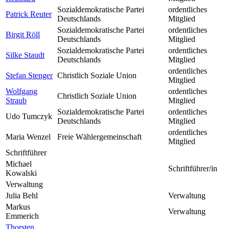
Sozialdemokratische Partei
ordentliches
Patrick Reuter
Deutschlands
Mitglied
Sozialdemokratische Partei
ordentliches
Birgit Röll
Deutschlands
Mitglied
Sozialdemokratische Partei
ordentliches
Silke Staudt
Deutschlands
Mitglied
ordentliches
Stefan Stenger
Christlich Soziale Union
Mitglied
Wolfgang
ordentliches
Christlich Soziale Union
Straub
Mitglied
Sozialdemokratische Partei
ordentliches
Udo Tumczyk
Deutschlands
Mitglied
ordentliches
Maria Wenzel
Freie Wählergemeinschaft
Mitglied
Schriftführer
Michael
Schriftführer/in
Kowalski
Verwaltung
Julia Behl
Verwaltung
Markus
Verwaltung
Emmerich
Thorsten