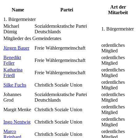
Art der
Name
Partei
Mitarbeit
1. Bürgermeister
Michael
Sozialdemokratische Partei
1. Bürgermeister
Dümig
Deutschlands
Mitglieder des Gemeinderates
ordentliches
Jürgen Bauer
Freie Wählergemeinschaft
Mitglied
Benedikt
ordentliches
Freie Wählergemeinschaft
Feller
Mitglied
Katharina
ordentliches
Freie Wählergemeinschaft
Friedl
Mitglied
ordentliches
Silke Fuchs
Christlich Soziale Union
Mitglied
Johannes
Sozialdemokratische Partei
ordentliches
Grod
Deutschlands
Mitglied
ordentliches
Margit Menke
Christlich Soziale Union
Mitglied
ordentliches
Ingo Nentwig
Christlich Soziale Union
Mitglied
Marco
ordentliches
Christlich Soziale Union
Reinhard
Mitglied