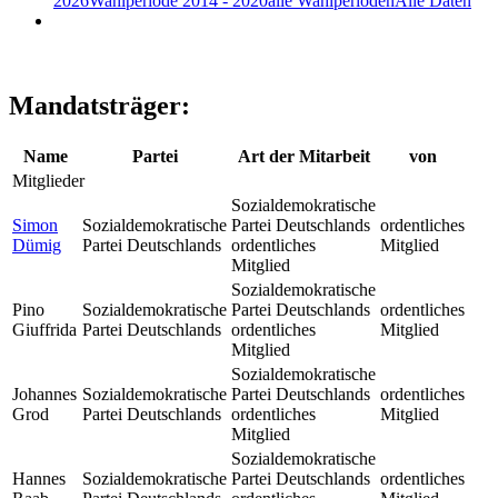
2026
Wahlperiode 2014 - 2020
alle Wahlperioden
Alle Daten
Mandatsträger:
Name
Partei
Art der Mitarbeit
von
Mitglieder
Sozialdemokratische
Simon
Sozialdemokratische
Partei Deutschlands
ordentliches
Dümig
Partei Deutschlands
ordentliches
Mitglied
Mitglied
Sozialdemokratische
Pino
Sozialdemokratische
Partei Deutschlands
ordentliches
Giuffrida
Partei Deutschlands
ordentliches
Mitglied
Mitglied
Sozialdemokratische
Johannes
Sozialdemokratische
Partei Deutschlands
ordentliches
Grod
Partei Deutschlands
ordentliches
Mitglied
Mitglied
Sozialdemokratische
Hannes
Sozialdemokratische
Partei Deutschlands
ordentliches