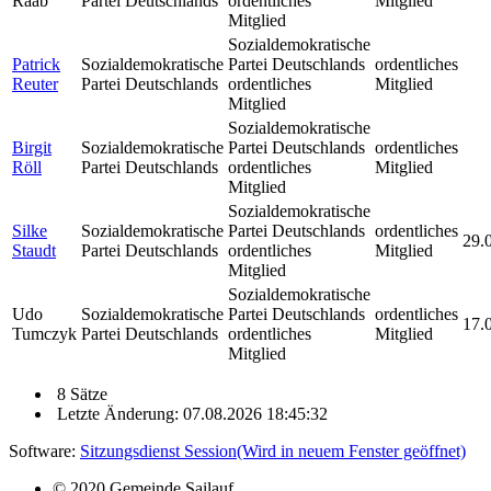
Raab
Partei Deutschlands
ordentliches
Mitglied
Mitglied
Sozialdemokratische
Patrick
Sozialdemokratische
Partei Deutschlands
ordentliches
Reuter
Partei Deutschlands
ordentliches
Mitglied
Mitglied
Sozialdemokratische
Birgit
Sozialdemokratische
Partei Deutschlands
ordentliches
Röll
Partei Deutschlands
ordentliches
Mitglied
Mitglied
Sozialdemokratische
Silke
Sozialdemokratische
Partei Deutschlands
ordentliches
29.
Staudt
Partei Deutschlands
ordentliches
Mitglied
Mitglied
Sozialdemokratische
Udo
Sozialdemokratische
Partei Deutschlands
ordentliches
17.
Tumczyk
Partei Deutschlands
ordentliches
Mitglied
Mitglied
8 Sätze
Letzte Änderung: 07.08.2026 18:45:32
Software:
Sitzungsdienst
Session
(Wird in neuem Fenster geöffnet)
© 2020 Gemeinde Sailauf