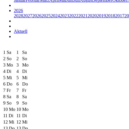
Januar
Februar
März
April
Mai
Juni
Juli
August
September
Oktober
2026
2028
2027
2026
2025
2024
2023
2022
2021
2020
2019
2018
2017
20
Aktuell
1
Sa
1
Sa
2
So
2
So
3
Mo
3
Mo
4
Di
4
Di
5
Mi
5
Mi
6
Do
6
Do
7
Fr
7
Fr
8
Sa
8
Sa
9
So
9
So
10
Mo
10
Mo
11
Di
11
Di
12
Mi
12
Mi
13
Do
13
Do