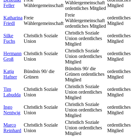
Wählergemeinschaft
Feller
Wählergemeinschaft
Mitglied
ordentliches Mitglied
Freie
Katharina
Freie
ordentliches
Wählergemeinschaft
Friedl
Wählergemeinschaft
Mitglied
ordentliches Mitglied
Christlich Soziale
Silke
Christlich Soziale
ordentliches
Union ordentliches
Fuchs
Union
Mitglied
Mitglied
Christlich Soziale
Hermann
Christlich Soziale
ordentliches
Union ordentliches
Groß
Union
Mitglied
Mitglied
Bündnis 90/ die
Katja
Bündnis 90/ die
ordentliches
Grünen ordentliches
Hafner
Grünen
Mitglied
Mitglied
Christlich Soziale
Tim
Christlich Soziale
ordentliches
Union ordentliches
Labudda
Union
Mitglied
Mitglied
Christlich Soziale
Ingo
Christlich Soziale
ordentliches
Union ordentliches
Nentwig
Union
Mitglied
Mitglied
Christlich Soziale
Marco
Christlich Soziale
ordentliches
Union ordentliches
Reinhard
Union
Mitglied
Mitglied