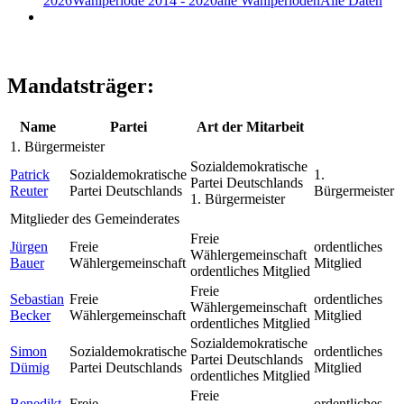
2026
Wahlperiode 2014 - 2020
alle Wahlperioden
Alle Daten
Mandatsträger:
Name
Partei
Art der Mitarbeit
1. Bürgermeister
Sozialdemokratische
Patrick
Sozialdemokratische
1.
Partei Deutschlands
Reuter
Partei Deutschlands
Bürgermeister
1. Bürgermeister
Mitglieder des Gemeinderates
Freie
Jürgen
Freie
ordentliches
Wählergemeinschaft
Bauer
Wählergemeinschaft
Mitglied
ordentliches Mitglied
Freie
Sebastian
Freie
ordentliches
Wählergemeinschaft
Becker
Wählergemeinschaft
Mitglied
ordentliches Mitglied
Sozialdemokratische
Simon
Sozialdemokratische
ordentliches
Partei Deutschlands
Dümig
Partei Deutschlands
Mitglied
ordentliches Mitglied
Freie
Benedikt
Freie
ordentliches