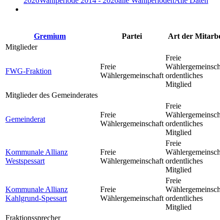
2026
Wahlperiode 2014 - 2020
alle Wahlperioden
Alle Daten
Gremium
Partei
Art der Mitarbe
Mitglieder
Freie
Freie
Wählergemeinsch
FWG-Fraktion
Wählergemeinschaft
ordentliches
Mitglied
Mitglieder des Gemeinderates
Freie
Freie
Wählergemeinsch
Gemeinderat
Wählergemeinschaft
ordentliches
Mitglied
Freie
Kommunale Allianz
Freie
Wählergemeinsch
Westspessart
Wählergemeinschaft
ordentliches
Mitglied
Freie
Kommunale Allianz
Freie
Wählergemeinsch
Kahlgrund-Spessart
Wählergemeinschaft
ordentliches
Mitglied
Fraktionssprecher