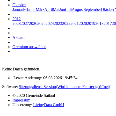
Oktober
Januar
Februar
März
April
Mai
Juni
Juli
August
September
Oktober
2012
2028
2027
2026
2025
2024
2023
2022
2021
2020
2019
2018
2017
20
Aktuell
Gremium auswählen
Keine Daten gefunden.
Letzte Änderung: 06.08.2026 19:45:34
Software:
Sitzungsdienst
Session
(Wird in neuem Fenster geöffnet)
© 2020 Gemeinde Sailauf
Impressum
Umsetzung:
LivingData GmbH