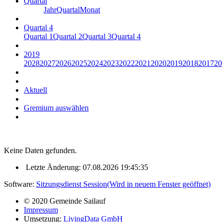
Quartal
Jahr
Quartal
Monat
Quartal 4
Quartal 1
Quartal 2
Quartal 3
Quartal 4
2019
2028
2027
2026
2025
2024
2023
2022
2021
2020
2019
2018
2017
20
Aktuell
Gremium auswählen
Keine Daten gefunden.
Letzte Änderung: 07.08.2026 19:45:35
Software:
Sitzungsdienst
Session
(Wird in neuem Fenster geöffnet)
© 2020 Gemeinde Sailauf
Impressum
Umsetzung:
LivingData GmbH