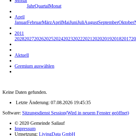
Monat
Jahr
Quartal
Monat
April
Januar
Februar
März
April
Mai
Juni
Juli
August
September
Oktober
2011
2028
2027
2026
2025
2024
2023
2022
2021
2020
2019
2018
2017
20
Aktuell
Gremium auswählen
Keine Daten gefunden.
Letzte Änderung: 07.08.2026 19:45:35
Software:
Sitzungsdienst
Session
(Wird in neuem Fenster geöffnet)
© 2020 Gemeinde Sailauf
Impressum
Umsetzung:
LivingData GmbH