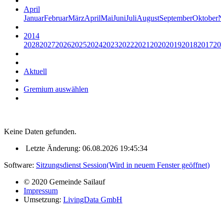
April
Januar
Februar
März
April
Mai
Juni
Juli
August
September
Oktober
2014
2028
2027
2026
2025
2024
2023
2022
2021
2020
2019
2018
2017
20
Aktuell
Gremium auswählen
Keine Daten gefunden.
Letzte Änderung: 06.08.2026 19:45:34
Software:
Sitzungsdienst
Session
(Wird in neuem Fenster geöffnet)
© 2020 Gemeinde Sailauf
Impressum
Umsetzung:
LivingData GmbH