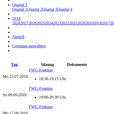
Quartal 3
Quartal 1
Quartal 2
Quartal 3
Quartal 4
2018
2028
2027
2026
2025
2024
2023
2022
2021
2020
2019
2018
2017
20
Aktuell
Gremium auswählen
Tag
Sitzung
Dokumente
FWG-Fraktion
Mo
23.07.2018
18:30-19:15 Uhr
FWG-Fraktion
So
09.09.2018
19:00-20:30 Uhr
FWG-Fraktion
Mo
17.09.2018