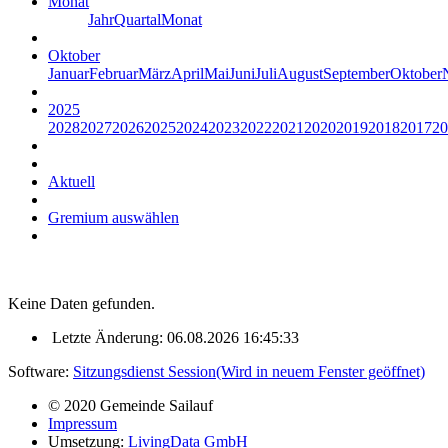
Monat
Jahr
Quartal
Monat
Oktober
Januar
Februar
März
April
Mai
Juni
Juli
August
September
Oktober
2025
2028
2027
2026
2025
2024
2023
2022
2021
2020
2019
2018
2017
20
Aktuell
Gremium auswählen
Keine Daten gefunden.
Letzte Änderung: 06.08.2026 16:45:33
Software:
Sitzungsdienst
Session
(Wird in neuem Fenster geöffnet)
© 2020 Gemeinde Sailauf
Impressum
Umsetzung:
LivingData GmbH