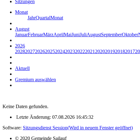
Sitzungen
Monat
Jahr
Quartal
Monat
August
Januar
Februar
März
April
Mai
Juni
Juli
August
September
Oktober
2026
2028
2027
2026
2025
2024
2023
2022
2021
2020
2019
2018
2017
20
Aktuell
Gremium auswählen
Keine Daten gefunden.
Letzte Änderung: 07.08.2026 16:45:32
Software:
Sitzungsdienst
Session
(Wird in neuem Fenster geöffnet)
© 2020 Gemeinde Sailauf