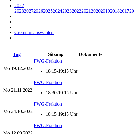
2022
2028
2027
2026
2025
2024
2023
2022
2021
2020
2019
2018
2017
20
Gremium auswählen
Tag
Sitzung
Dokumente
FWG-Fraktion
Mo
19.12.2022
18:15-19:15 Uhr
FWG-Fraktion
Mo
21.11.2022
18:30-19:15 Uhr
FWG-Fraktion
Mo
24.10.2022
18:15-19:15 Uhr
FWG-Fraktion
Mo
12.09.2022