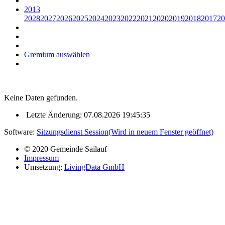
2013
2028
2027
2026
2025
2024
2023
2022
2021
2020
2019
2018
2017
20
Gremium auswählen
Keine Daten gefunden.
Letzte Änderung: 07.08.2026 19:45:35
Software:
Sitzungsdienst
Session
(Wird in neuem Fenster geöffnet)
© 2020 Gemeinde Sailauf
Impressum
Umsetzung:
LivingData GmbH