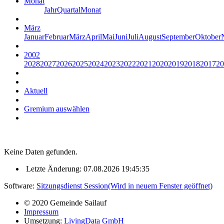
Monat
Jahr
Quartal
Monat
März
Januar
Februar
März
April
Mai
Juni
Juli
August
September
Oktober
2002
2028
2027
2026
2025
2024
2023
2022
2021
2020
2019
2018
2017
20
Aktuell
Gremium auswählen
Keine Daten gefunden.
Letzte Änderung: 07.08.2026 19:45:35
Software:
Sitzungsdienst
Session
(Wird in neuem Fenster geöffnet)
© 2020 Gemeinde Sailauf
Impressum
Umsetzung:
LivingData GmbH