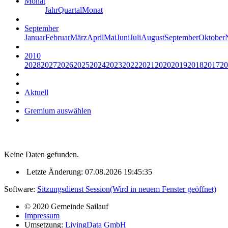
Monat
Jahr
Quartal
Monat
September
Januar
Februar
März
April
Mai
Juni
Juli
August
September
Oktober
2010
2028
2027
2026
2025
2024
2023
2022
2021
2020
2019
2018
2017
20
Aktuell
Gremium auswählen
Keine Daten gefunden.
Letzte Änderung: 07.08.2026 19:45:35
Software:
Sitzungsdienst
Session
(Wird in neuem Fenster geöffnet)
© 2020 Gemeinde Sailauf
Impressum
Umsetzung:
LivingData GmbH