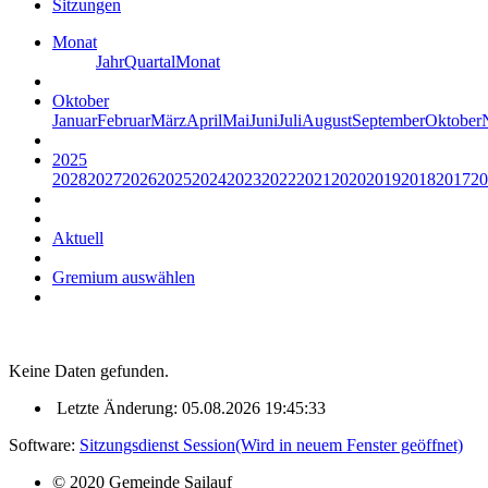
Sitzungen
Monat
Jahr
Quartal
Monat
Oktober
Januar
Februar
März
April
Mai
Juni
Juli
August
September
Oktober
2025
2028
2027
2026
2025
2024
2023
2022
2021
2020
2019
2018
2017
20
Aktuell
Gremium auswählen
Keine Daten gefunden.
Letzte Änderung: 05.08.2026 19:45:33
Software:
Sitzungsdienst
Session
(Wird in neuem Fenster geöffnet)
© 2020 Gemeinde Sailauf