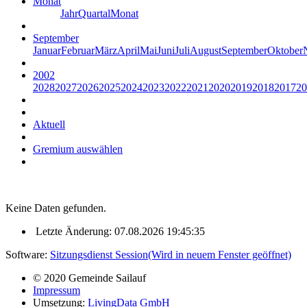
Monat
Jahr
Quartal
Monat
September
Januar
Februar
März
April
Mai
Juni
Juli
August
September
Oktober
2002
2028
2027
2026
2025
2024
2023
2022
2021
2020
2019
2018
2017
20
Aktuell
Gremium auswählen
Keine Daten gefunden.
Letzte Änderung: 07.08.2026 19:45:35
Software:
Sitzungsdienst
Session
(Wird in neuem Fenster geöffnet)
© 2020 Gemeinde Sailauf
Impressum
Umsetzung:
LivingData GmbH