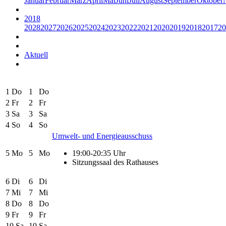
Januar
Februar
März
April
Mai
Juni
Juli
August
September
Oktober
2018
2028
2027
2026
2025
2024
2023
2022
2021
2020
2019
2018
2017
20
Aktuell
1
Do
1
Do
2
Fr
2
Fr
3
Sa
3
Sa
4
So
4
So
Umwelt- und Energieausschuss
5
Mo
5
Mo
19:00-20:35 Uhr
Sitzungssaal des Rathauses
6
Di
6
Di
7
Mi
7
Mi
8
Do
8
Do
9
Fr
9
Fr
10
Sa
10
Sa