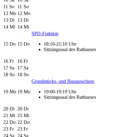
11
So
11
So
12
Mo
12
Mo
13
Di
13
Di
14
Mi
14
Mi
SPD-Fraktion
15
Do
15
Do
18:10-21:10 Uhr
Sitzungssaal des Rathauses
16
Fr
16
Fr
17
Sa
17
Sa
18
So
18
So
Grundstücks- und Bauausschuss
19
Mo
19
Mo
19:00-19:19 Uhr
Sitzungssaal des Rathauses
20
Di
20
Di
21
Mi
21
Mi
22
Do
22
Do
23
Fr
23
Fr
24
Sa
24
Sa